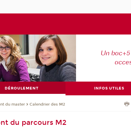
Un bac+5 
acce
DÉROULEMENT
INFOS UTILES
nt du master
Calendrier des M2
nt du parcours M2