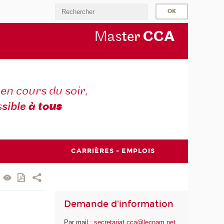
Mas
ter
CC
A
en cours du soir,
s
sible
à to
us
CARRIÈRES - EMPLOIS
Demande d'information
Par mail :
secretariat.cca@lecnam.net