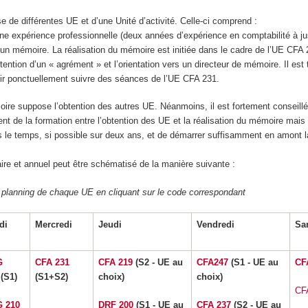
de différentes UE et d’une Unité d’activité. Celle-ci comprend :
une expérience professionnelle (deux années d’expérience en comptabilité à jus
 d’un mémoire. La réalisation du mémoire est initiée dans le cadre de l’UE CFA 
ention d’un « agrément » et l’orientation vers un directeur de mémoire. Il est 
ir ponctuellement suivre des séances de l’UE CFA 231.
re suppose l’obtention des autres UE. Néanmoins, il est fortement conseill
t de la formation entre l’obtention des UE et la réalisation du mémoire mais 
s le temps, si possible sur deux ans, et de démarrer suffisamment en amont la
re et annuel peut être schématisé de la manière suivante :
 planning de chaque UE en cliquant sur le code correspondant
di
Mercredi
Jeudi
Vendredi
S
G
CFA 231
CFA 219
(S2 - UE au
CFA247
(S1 - UE au
CF
(S1)
(S1+S2)
choix)
choix)
CF
 210
DRF 200
(S1 - UE au
CFA 237
(S2 - UE au