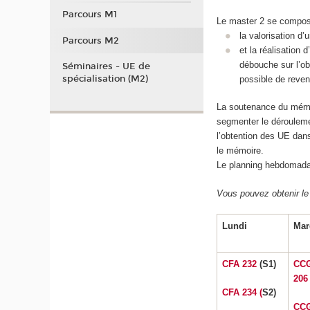
Parcours M1
Le master 2 se compose 
la valorisation d’
Parcours M2
et la réalisation
débouche sur l’obt
Séminaires - UE de
spécialisation (M2)
possible de reven
La soutenance du mémoi
segmenter le déroulemen
l’obtention des UE dan
le mémoire.
Le planning hebdomadai
Vous pouvez obtenir le
Lundi
Mar
CFA 232
(S1)
CC
206
CFA 234 (
S2)
CCG