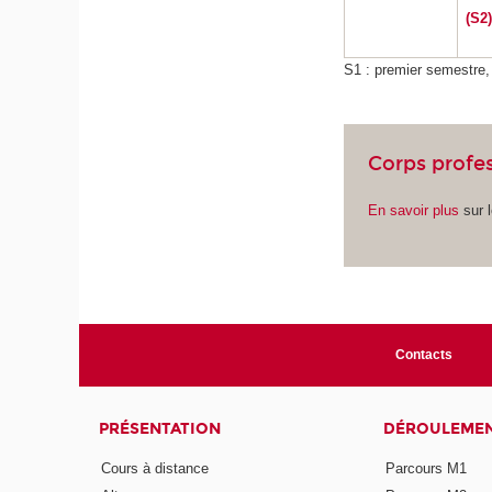
(S2)
S1 : premier semestre
Corps profe
En savoir plus
sur l
Contacts
PRÉSENTATION
DÉROULEME
Cours à distance
Parcours M1