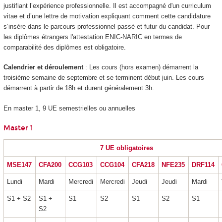
justifiant l’expérience professionnelle. Il est accompagné d'un curriculum
vitae et d’une lettre de motivation expliquant comment cette candidature
s’insère dans le parcours professionnel passé et futur du candidat. Pour
les diplômes étrangers l'attestation ENIC-NARIC en termes de
comparabilité des diplômes est obligatoire.
Calendrier et déroulement
: Les cours (hors examen) démarrent la
troisième semaine de septembre et se terminent début juin. Les cours
démarrent à partir de 18h et durent généralement 3h.
En master 1, 9 UE semestrielles ou annuelles
Master 1
7 UE obligatoires
MSE147
CFA200
CCG103
CCG104
CFA218
NFE235
DRF114
Lundi
Mardi
Mercredi
Mercredi
Jeudi
Jeudi
Mardi
S1 + S2
S1 +
S1
S2
S1
S2
S1
S2