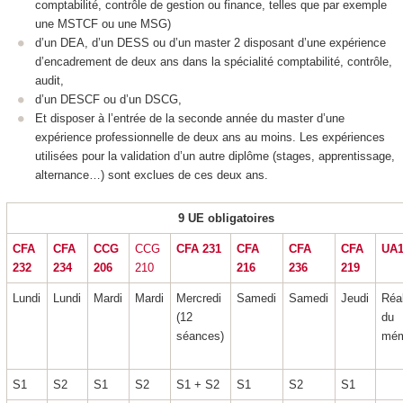
comptabilité, contrôle de gestion ou finance, telles que par exemple
une MSTCF ou une MSG)
d’un DEA, d’un DESS ou d’un master 2 disposant d’une expérience
d’encadrement de deux ans dans la spécialité comptabilité, contrôle,
audit,
d’un DESCF ou d’un DSCG,
Et disposer à l’entrée de la seconde année du master d’une
expérience professionnelle de deux ans au moins. Les expériences
utilisées pour la validation d’un autre diplôme (stages, apprentissage,
alternance…) sont exclues de ces deux ans.
9 UE obligatoires
CFA
CFA
CCG
CCG
CFA 231
CFA
CFA
CFA
UA1
232
234
206
210
216
236
219
Lundi
Lundi
Mardi
Mardi
Mercredi
Samedi
Samedi
Jeudi
Réal
(12
du
séances)
mém
S1
S2
S1
S2
S1 + S2
S1
S2
S1