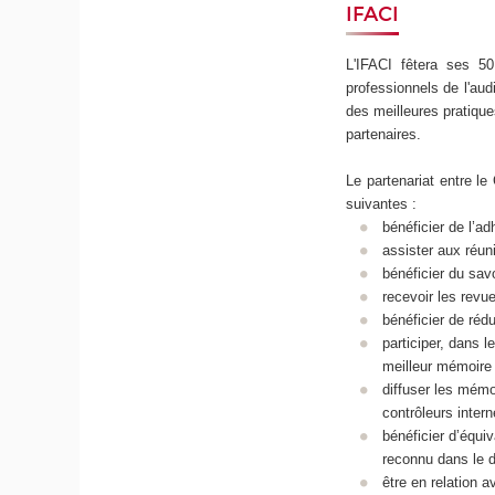
IFACI
L'IFACI fêtera ses 50
professionnels de l'aud
des meilleures pratiqu
partenaires.
Le partenariat entre l
suivantes :
bénéficier de l’ad
assister aux réun
bénéficier du sav
recevoir les revues
bénéficier de réd
participer, dans 
meilleur mémoire
diffuser les mémo
contrôleurs intern
bénéficier d’équi
reconnu dans le d
être en relation a