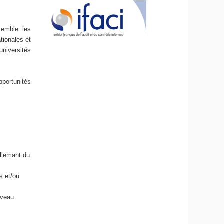
semble les
tionales et
universités
pportunités
allemant du
s et/ou
iveau