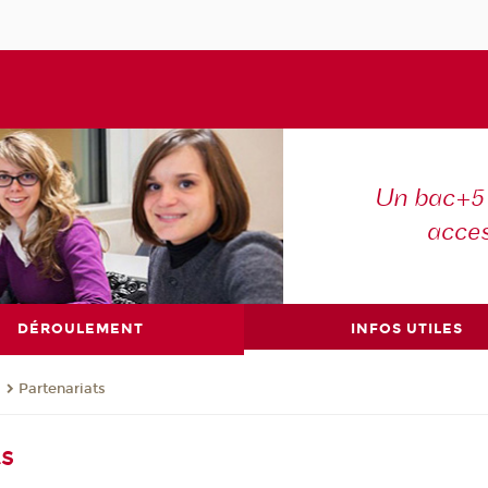
Un bac+5 
acce
DÉROULEMENT
INFOS UTILES
s
Partenariats
ts