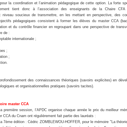
 pour la coordination et l’animation pédagogique de cette option. La forte spé
gnement tient donc à l’association des enseignants de la Chaire CF
t niveau soucieux de transmettre, en les mettant en perspective, des c
objectifs pédagogiques consistent à former les élèves du master CCA (ba
ation et du contrôle financier en regroupant dans une perspective de transve
e de :
ptable internationale ;
pes ;
tion ;
tion.
rofondissement des connaissances théoriques (savoirs explicites) en déve
giques et organisationnelles pratiques (savoirs tacites).
moire master CCA
la première session, l’APDC organise chaque année le prix du meilleur mé
r CCA du Cnam ont régulièrement fait partie des lauréats :
 la 7ème édition : Cédric ZOMBLEWOU-HOFFER, pour le mémoire "La théorie 