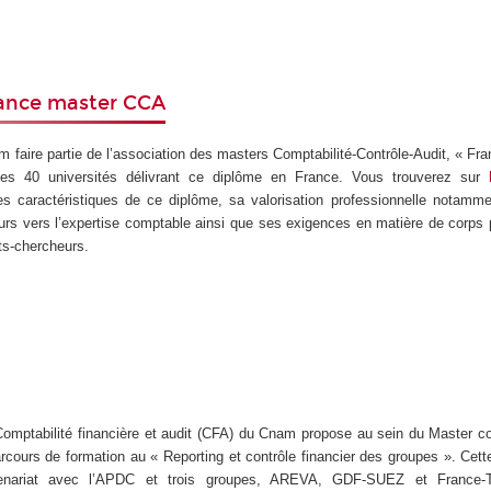
rance master CCA
faire partie de l’association des masters Comptabilité-Contrôle-Audit, « Fr
es 40 universités délivrant ce diplôme en France. Vous trouverez sur
es caractéristiques de ce diplôme, sa valorisation professionnelle notamm
ours vers l’expertise comptable ainsi que ses exigences en matière de corps 
s-chercheurs.
omptabilité financière et audit (CFA) du Cnam propose au sein du Master co
arcours de formation au « Reporting et contrôle financier des groupes ». Cett
enariat avec l’APDC et trois groupes, AREVA, GDF-SUEZ et France