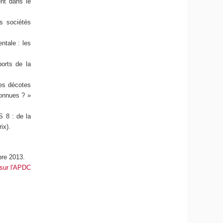
ent dans le
s sociétés
ntale : les
orts de la
des décotes
connues ? »
S 8 : de la
ix).
bre 2013.
 sur l'APDC