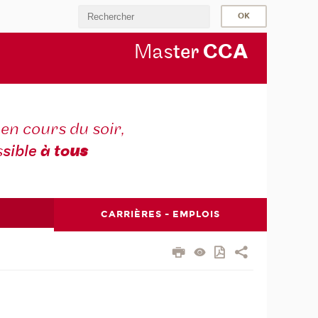
Mas
ter
CC
A
en cours du soir,
s
sible
à to
us
CARRIÈRES - EMPLOIS