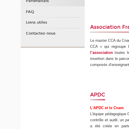
Partenariats
FAQ
Liens utiles
Association F
Contactez-nous
Le master CCA du Cnam 
CCA » qui regroupe l
l’association
toutes l
insertion dans le parc
composés d’enseignant
APDC
L'APDC et le Cnam
L'équipe pédagogique C
contrôle et audit, un p
a été créée en part