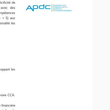
cificité de
A avec des
ompétences
c + 5) aux
rsalité les
loppant les
moire CCA.
financière