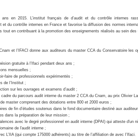
 ans en 2015. L’institut français de d’audit et du contrôle internes ras
it et du contrôle internes en France et favorise la diffusion des normes interna
es tout en contribuant à la promotion des enseignements réalisés au sein des 
e Cnam et l’IFACI donne aux auditeurs du master CCA du Conservatoire les o
hésion gratuite à l’Ifaci pendant deux ans ;
ions mensuelles ;
oir-faire de professionnels expérimentés ;
 de l’Institut ;
uction sur les ouvrages et examens d’audit ;
le cadre du parcours audit interne du master 2 CCA du Cnam, au prix Olivier L
 de master comprenant des dotations entre 800 et 2000 euros ;
ires de fin d’études soutenus dans le fond documentaire destiné aux auditeur
es dans la préparation de leur mission ;
valences avec le degré professionnel en audit interne (DPAI) qui atteste d'un n
omaine de l'audit interne ;
vec L’IIA (qui compte 175000 adhérents) au titre de l’affiliation de avec l’Ifaci.