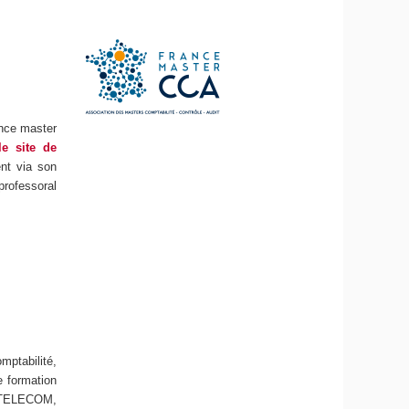
ance master
le site de
ent via son
professoral
mptabilité,
e formation
-TELECOM,