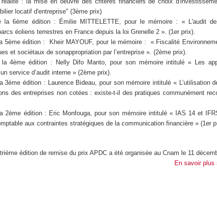
 réalité : la mise en oeuvre des critères financiers de choix d'investissem
ilier locatif d'entreprise" (3ème prix)
e la 6ème édition : Émilie MITTELETTE, pour le mémoire : « L'audit de
parcs éoliens terrestres en France depuis la loi Grenelle 2 ». (1er prix).
la 5ème édition : Kheir MAYOUF, pour le mémoire : « Fiscalité Environneme
s et sociétaux de sonappropriation par l’entreprise ». (2ème prix).
la 4ème édition : Nelly Difo Manto, pour son mémoire intitulé « Les app
 un service d’audit interne » (2ème prix).
a 3ème édition : Laurence Bideau, pour son mémoire intitulé « L’utilisation 
ions des entreprises non cotées : existe-t-il des pratiques communément re
la 2ème édition : Eric Monfouga, pour son mémoire intitulé « IAS 14 et IFR
mptable aux contraintes stratégiques de la communication financière » (1er pr
trième édition de remise du prix APDC a été organisée au Cnam le 11 décem
En savoir plus