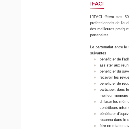
IFACI
L'IFACI fêtera ses 50
professionnels de l'aud
des meilleures pratiqu
partenaires.
Le partenariat entre l
suivantes :
bénéficier de l’ad
assister aux réun
bénéficier du sav
recevoir les revues
bénéficier de réd
participer, dans 
meilleur mémoire
diffuser les mémo
contrôleurs intern
bénéficier d’équi
reconnu dans le d
être en relation a