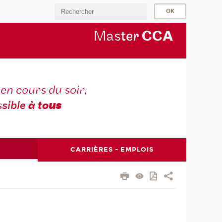
Mas
ter
CC
A
en cours du soir,
s
sible
à to
us
CARRIÈRES - EMPLOIS