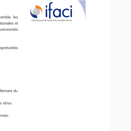
semble les
tionales et
universités
pportunités
allemant du
s et/ou
iveau