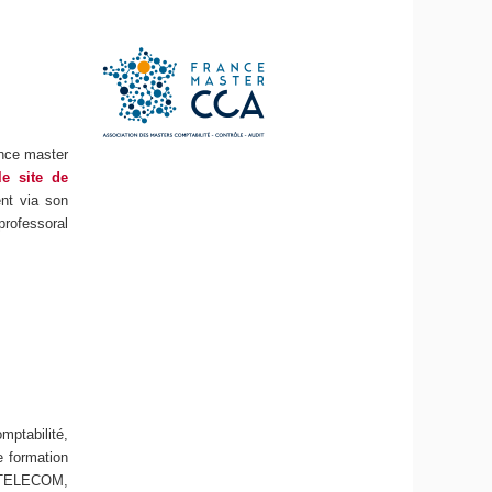
ance master
le site de
ent via son
professoral
mptabilité,
e formation
-TELECOM,