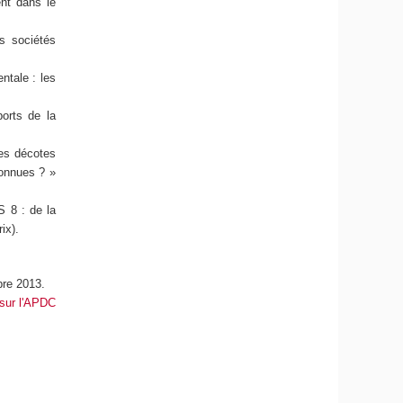
ent dans le
s sociétés
ntale : les
orts de la
des décotes
connues ? »
S 8 : de la
ix).
bre 2013.
 sur l'APDC