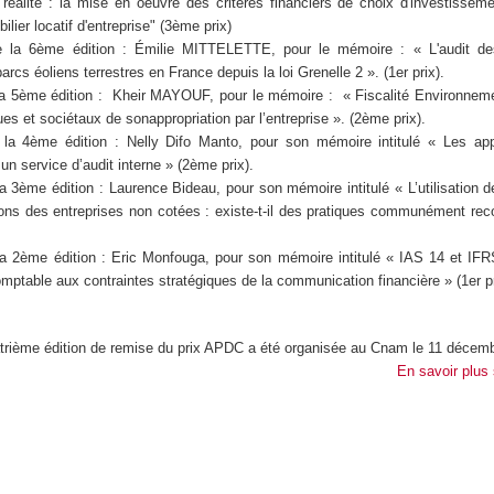
 réalité : la mise en oeuvre des critères financiers de choix d'investissem
ilier locatif d'entreprise" (3ème prix)
e la 6ème édition : Émilie MITTELETTE, pour le mémoire : « L'audit de
parcs éoliens terrestres en France depuis la loi Grenelle 2 ». (1er prix).
la 5ème édition : Kheir MAYOUF, pour le mémoire : « Fiscalité Environneme
s et sociétaux de sonappropriation par l’entreprise ». (2ème prix).
la 4ème édition : Nelly Difo Manto, pour son mémoire intitulé « Les app
 un service d’audit interne » (2ème prix).
a 3ème édition : Laurence Bideau, pour son mémoire intitulé « L’utilisation 
ions des entreprises non cotées : existe-t-il des pratiques communément re
la 2ème édition : Eric Monfouga, pour son mémoire intitulé « IAS 14 et IFR
mptable aux contraintes stratégiques de la communication financière » (1er pr
trième édition de remise du prix APDC a été organisée au Cnam le 11 décem
En savoir plus