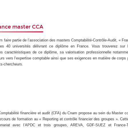
rance master CCA
faire partie de l’association des masters Comptabilité-Contrôle-Audit, « Fr
es 40 universités délivrant ce diplôme en France. Vous trouverez sur
es caractéristiques de ce diplôme, sa valorisation professionnelle notamm
ours vers l’expertise comptable ainsi que ses exigences en matière de corps 
s-chercheurs.
omptabilité financière et audit (CFA) du Cnam propose au sein du Master co
arcours de formation au « Reporting et contrôle financier des groupes ». Cett
enariat avec l’APDC et trois groupes, AREVA, GDF-SUEZ et France