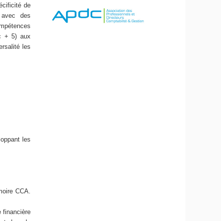
cificité de
A avec des
ompétences
c + 5) aux
rsalité les
loppant les
moire CCA.
financière