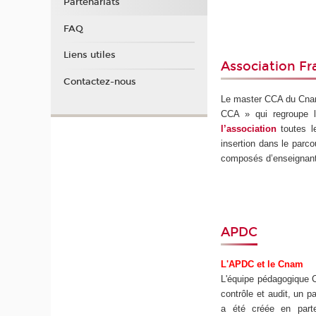
Partenariats
FAQ
Liens utiles
Association F
Contactez-nous
Le master CCA du Cnam 
CCA » qui regroupe l
l’association
toutes l
insertion dans le parc
composés d’enseignant
APDC
L'APDC et le Cnam
L'équipe pédagogique C
contrôle et audit, un p
a été créée en part