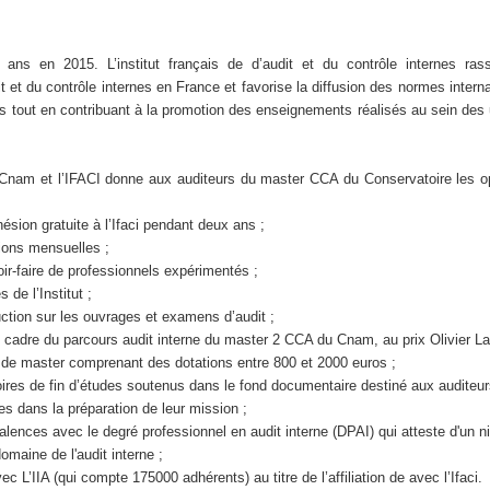
 ans en 2015. L’institut français de d’audit et du contrôle internes ras
it et du contrôle internes en France et favorise la diffusion des normes interna
es tout en contribuant à la promotion des enseignements réalisés au sein des 
e Cnam et l’IFACI donne aux auditeurs du master CCA du Conservatoire les o
hésion gratuite à l’Ifaci pendant deux ans ;
ions mensuelles ;
oir-faire de professionnels expérimentés ;
 de l’Institut ;
uction sur les ouvrages et examens d’audit ;
le cadre du parcours audit interne du master 2 CCA du Cnam, au prix Olivier L
 de master comprenant des dotations entre 800 et 2000 euros ;
ires de fin d’études soutenus dans le fond documentaire destiné aux auditeur
es dans la préparation de leur mission ;
valences avec le degré professionnel en audit interne (DPAI) qui atteste d'un n
omaine de l'audit interne ;
vec L’IIA (qui compte 175000 adhérents) au titre de l’affiliation de avec l’Ifaci.