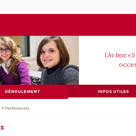
Un bac+5 
acce
DÉROULEMENT
INFOS UTILES
s
Partenariats
ts