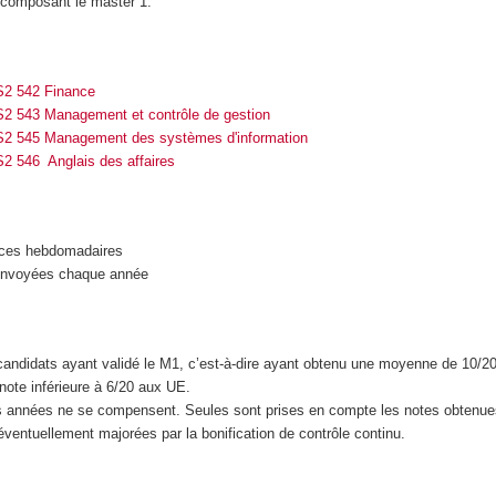
 composant le master 1:
S2 542 Finance
2 543 Management et contrôle de gestion
S2 545 Management des systèmes d'information
2 546 Anglais des affaires
ces hebdomadaires
envoyées chaque année
andidats ayant validé le M1, c’est-à-dire ayant obtenu une moyenne de 10/2
ote inférieure à 6/20 aux UE.
es années ne se compensent. Seules sont prises en compte les notes obtenu
 éventuellement majorées par la bonification de contrôle continu.