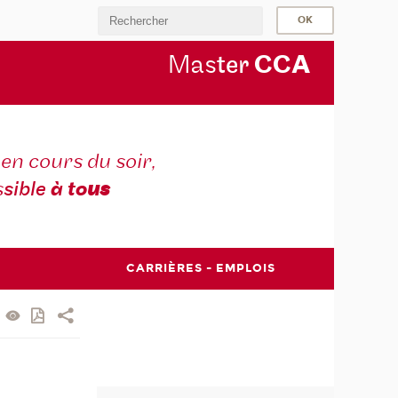
Mas
ter
CC
A
en cours du soir,
s
sible
à to
us
CARRIÈRES - EMPLOIS