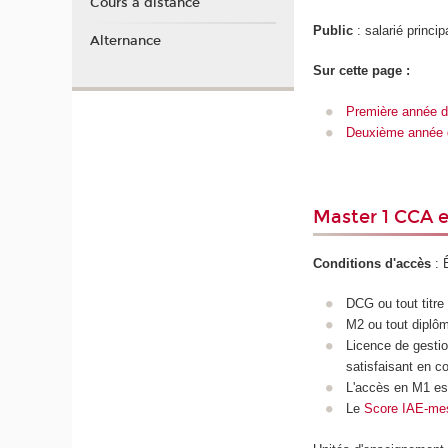
Cours à distance
Public
: salarié princi
Alternance
Sur cette page :
Première année d
Deuxième année 
Master 1 CCA e
Conditions d'accès
: Ê
DCG ou tout titr
M2 ou tout diplô
Licence de gestio
satisfaisant en co
L'accès en M1 es
Le
Score IAE-me