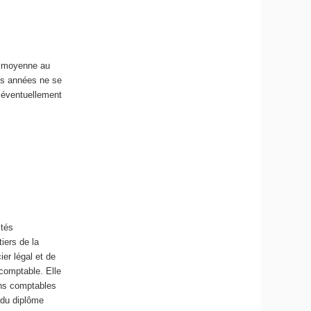
e moyenne au
les années ne se
 éventuellement
ités
iers de la
ier légal et de
e comptable. Elle
ons comptables
 du diplôme