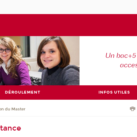
Un bac+5 
acce
DÉROULEMENT
INFOS UTILES
on du Master
stance